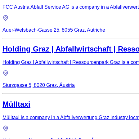
FCC Austria Abfall Service AG is a company in a Abfallverwertu
Auer-Welsbach-Gasse 25, 8055 Graz, Autriche
Holding Graz | Abfallwirtschaft | Res
Holding Graz | Abfallwirtschaft | Ressourcenpark Graz is a com
Sturzgasse 5, 8020 Graz, Áustria
Mülltaxi
Mülltaxi is a company in a Abfallverwertung Graz industry locat