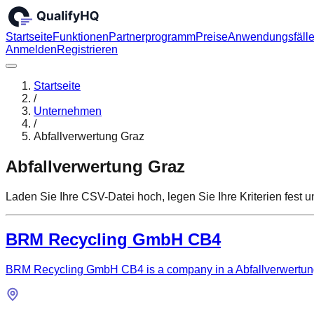
Startseite
Funktionen
Partnerprogramm
Preise
Anwendungsfäll
Anmelden
Registrieren
Startseite
/
Unternehmen
/
Abfallverwertung Graz
Abfallverwertung Graz
Laden Sie Ihre CSV-Datei hoch, legen Sie Ihre Kriterien fest
BRM Recycling GmbH CB4
BRM Recycling GmbH CB4 is a company in a Abfallverwertung G