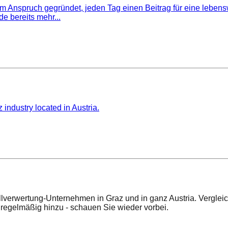
nspruch gegründet, jeden Tag einen Beitrag für eine lebenswe
 bereits mehr...
industry located in Austria.
llverwertung-Unternehmen in Graz und in ganz Austria. Verglei
egelmäßig hinzu - schauen Sie wieder vorbei.