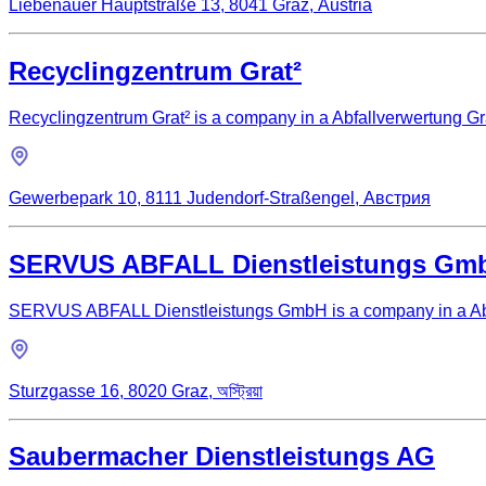
Liebenauer Hauptstraße 13, 8041 Graz, Áustria
Recyclingzentrum Grat²
Recyclingzentrum Grat² is a company in a Abfallverwertung Gra
Gewerbepark 10, 8111 Judendorf-Straßengel, Австрия
SERVUS ABFALL Dienstleistungs Gm
SERVUS ABFALL Dienstleistungs GmbH is a company in a Abfal
Sturzgasse 16, 8020 Graz, অস্ট্রিয়া
Saubermacher Dienstleistungs AG