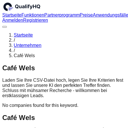
Startseite
Funktionen
Partnerprogramm
Preise
Anwendungsfäll
Anmelden
Registrieren
Startseite
/
Unternehmen
/
Café Wels
Café Wels
Laden Sie Ihre CSV-Datei hoch, legen Sie Ihre Kriterien fest
und lassen Sie unsere KI den perfekten Treffer finden.
Schluss mit mühsamer Recherche - willkommen bei
erstklassigen Leads.
No companies found for this keyword.
Café Wels