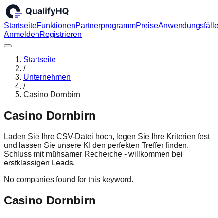
Startseite
Funktionen
Partnerprogramm
Preise
Anwendungsfäll
Anmelden
Registrieren
Startseite
/
Unternehmen
/
Casino Dornbirn
Casino Dornbirn
Laden Sie Ihre CSV-Datei hoch, legen Sie Ihre Kriterien fest
und lassen Sie unsere KI den perfekten Treffer finden.
Schluss mit mühsamer Recherche - willkommen bei
erstklassigen Leads.
No companies found for this keyword.
Casino Dornbirn