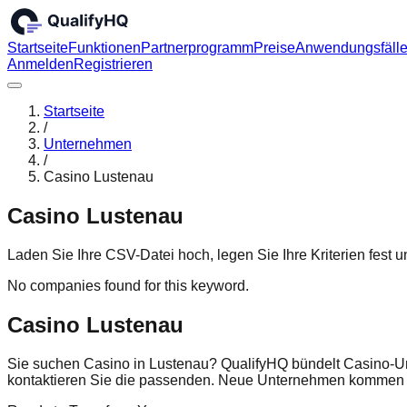
Startseite
Funktionen
Partnerprogramm
Preise
Anwendungsfäll
Anmelden
Registrieren
Startseite
/
Unternehmen
/
Casino Lustenau
Casino Lustenau
Laden Sie Ihre CSV-Datei hoch, legen Sie Ihre Kriterien fest
No companies found for this keyword.
Casino Lustenau
Sie suchen Casino in Lustenau? QualifyHQ bündelt Casino-Un
kontaktieren Sie die passenden. Neue Unternehmen kommen r