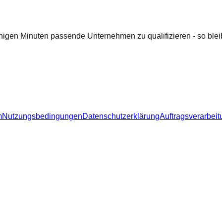
nigen Minuten passende Unternehmen zu qualifizieren - so bleib
m
Nutzungsbedingungen
Datenschutzerklärung
Auftragsverarbeit