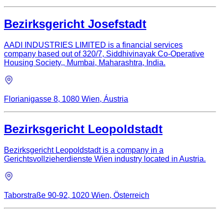
Bezirksgericht Josefstadt
AADI INDUSTRIES LIMITED is a financial services
company based out of 320/7, Siddhivinayak Co-Operative
Housing Society,, Mumbai, Maharashtra, India.
Florianigasse 8, 1080 Wien, Áustria
Bezirksgericht Leopoldstadt
Bezirksgericht Leopoldstadt is a company in a
Gerichtsvollzieherdienste Wien industry located in Austria.
Taborstraße 90-92, 1020 Wien, Österreich