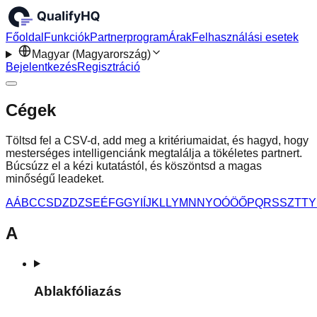
Főoldal
Funkciók
Partnerprogram
Árak
Felhasználási esetek
Magyar (Magyarország)
Bejelentkezés
Regisztráció
Cégek
Töltsd fel a CSV-d, add meg a kritériumaidat, és hagyd, hogy
mesterséges intelligenciánk megtalálja a tökéletes partnert.
Búcsúzz el a kézi kutatástól, és köszöntsd a magas
minőségű leadeket.
A
Á
B
C
C
S
D
Z
D
Z
S
E
É
F
G
G
Y
I
Í
J
K
L
L
Y
M
N
N
Y
O
Ó
Ö
Ő
P
Q
R
S
S
Z
T
T
Y
A
Ablakfóliazás