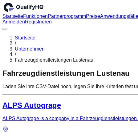
Startseite
Funktionen
Partnerprogramm
Preise
Anwendungsfäll
Anmelden
Registrieren
Startseite
/
Unternehmen
/
Fahrzeugdienstleistungen Lustenau
Fahrzeugdienstleistungen Lustenau
Laden Sie Ihre CSV-Datei hoch, legen Sie Ihre Kriterien fest
ALPS Autograge
ALPS Autograge is a company in a Fahrzeugdienstleistungen Lu