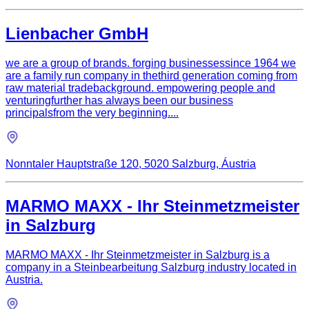
Lienbacher GmbH
we are a group of brands. forging businessessince 1964 we
are a family run company in thethird generation coming from
raw material tradebackground. empowering people and
venturingfurther has always been our business
principalsfrom the very beginning....
Nonntaler Hauptstraße 120, 5020 Salzburg, Áustria
MARMO MAXX - Ihr Steinmetzmeister
in Salzburg
MARMO MAXX - Ihr Steinmetzmeister in Salzburg is a
company in a Steinbearbeitung Salzburg industry located in
Austria.