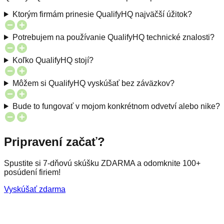
Ktorým firmám prinesie QualifyHQ najväčší úžitok?
Potrebujem na používanie QualifyHQ technické znalosti?
Koľko QualifyHQ stojí?
Môžem si QualifyHQ vyskúšať bez záväzkov?
Bude to fungovať v mojom konkrétnom odvetví alebo nike?
Pripravení začať?
Spustite si 7-dňovú skúšku ZDARMA a odomknite 100+
posúdení firiem!
Vyskúšať zdarma