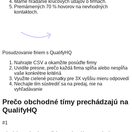
Márne hľadanie kľúčových údajov o firmách.
Premárnených 70 % hovorov na nevhodných
kontaktoch.
Posudzovanie firiem s QualifyHQ
Nahrajte CSV a okamžite posúďte firmy
Uvidíte presne, prečo každá firma spĺňa alebo nespĺňa
vaše konkrétne kritériá
Využite cielené poznatky pre 3X vyššiu mieru odpovedí
Nechajte tím sústrediť sa na predaj, nie na
vyhľadávanie
Prečo obchodné tímy prechádzajú na
QualifyHQ
#1