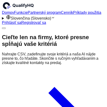
Domov
Funkcie
Partnerský program
Cenník
Príklady použitia
Slovenčina (Slovensko)
Prihlásiť sa
Registrovať sa
Cieľte len na firmy, ktoré presne
spĺňajú vaše kritériá
Nahrajte CSV, zadefinujte svoje kritériá a naša AI nájde
presne to, čo hľadáte. Skončite s ručným vyhľadávaním a
získajte kvalitné kontakty na predaj.