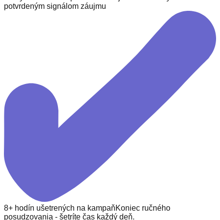
potvrdeným signálom záujmu
8+ hodín ušetrených na kampaň
Koniec ručného
posudzovania - šetríte čas každý deň.