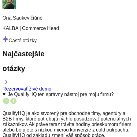
Ona Saukevičiūnė
KALBA
|
Commerce Head
Časté otázky
Najčastejšie
otázky
Rezervovať živé demo
Je QualifyHQ ten správny nástroj pre moju firmu?
QualifyHQ je ako stvorený pre obchodné tímy, agentúry a
B2B firmy, ktoré potrebujú rýchlo posudzovať potenciálnych
zákazníkov. Ak práve teraz trávite hodiny prieskumom firiem
alebo bojujete s nízkou mierou konverzie z cold outreachu,
QualifyHQ od základu zmení váš spôsob práce.