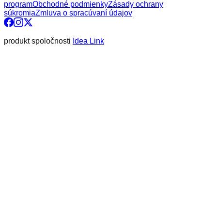
program
Obchodné podmienky
Zásady ochrany
súkromia
Zmluva o spracúvaní údajov
produkt spoločnosti
Idea Link