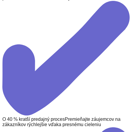
O 40 % kratší predajný proces
Premieňajte záujemcov na
zákazníkov rýchlejšie vďaka presnému cieleniu