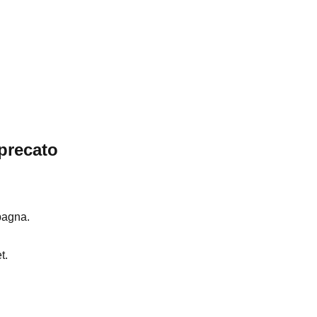
precato
pagna.
t.