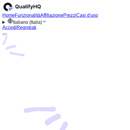
Home
Funzionalità
Affiliazione
Prezzi
Casi d'uso
Italiano (Italia)
Accedi
Registrati