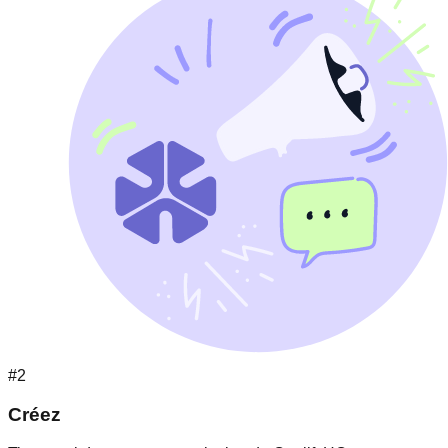
#2
Créez