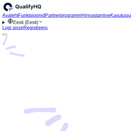
Avaleht
Funktsioonid
Partnerprogramm
Hinnastamine
Kasutusj
Eesti (Eesti)
Logi sisse
Registreeru