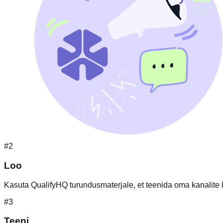
#2
Loo
Kasuta QualifyHQ turundusmaterjale, et teenida oma kanalite k
#3
Teeni