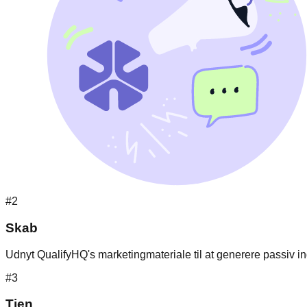
#2
Skab
Udnyt QualifyHQ's marketingmateriale til at generere passiv 
#3
Tjen