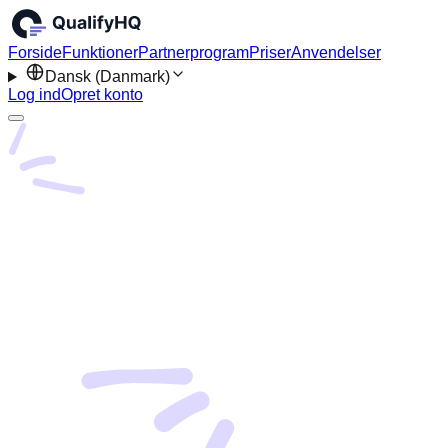
Forside
Funktioner
Partnerprogram
Priser
Anvendelser
Dansk (Danmark)
Log ind
Opret konto