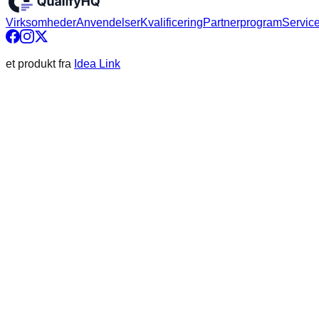
Virksomheder
Anvendelser
Kvalificering
Partnerprogram
Service
et produkt fra
Idea Link