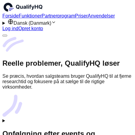
Forside
Funktioner
Partnerprogram
Priser
Anvendelser
Dansk (Danmark)
Log ind
Opret konto
Reelle problemer, QualifyHQ løser
Se præcis, hvordan salgsteams bruger QualifyHQ til at fjerne
researchtid og fokusere på at sælge til de rigtige
virksomheder.
Opfølgning efter events og