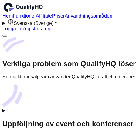
Hem
Funktioner
Affiliate
Priser
Användningsområden
Svenska (Sverige)
Logga in
Registrera dig
Verkliga problem som QualifyHQ löser
Se exakt hur säljteam använder QualifyHQ för att eliminera resear
Uppföljning av event och konferenser