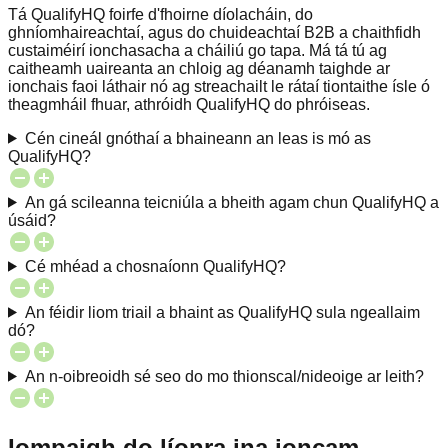
Tá QualifyHQ foirfe d'fhoirne díolacháin, do
ghníomhaireachtaí, agus do chuideachtaí B2B a chaithfidh
custaiméirí ionchasacha a cháiliú go tapa. Má tá tú ag
caitheamh uaireanta an chloig ag déanamh taighde ar
ionchais faoi láthair nó ag streachailt le rátaí tiontaithe ísle ó
theagmháil fhuar, athróidh QualifyHQ do phróiseas.
Cén cineál gnóthaí a bhaineann an leas is mó as
QualifyHQ?
An gá scileanna teicniúla a bheith agam chun QualifyHQ a
úsáid?
Cé mhéad a chosnaíonn QualifyHQ?
An féidir liom triail a bhaint as QualifyHQ sula ngeallaim
dó?
An n-oibreoidh sé seo do mo thionscal/nideoige ar leith?
Iompaigh do líonra ina ioncam