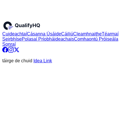
Cuideachtaí
Cásanna Úsáide
Cáiliú
Cleamhnaithe
Téarmaí
Seirbhíse
Polasaí Príobháideachais
Comhaontú Próiseála
Sonraí
táirge de chuid
Idea Link