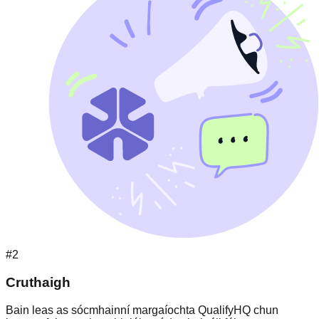
#2
Cruthaigh
Bain leas as sócmhainní margaíochta QualifyHQ chun