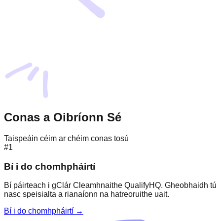
Conas a Oibríonn Sé
Taispeáin céim ar chéim conas tosú
#1
Bí i do chomhpháirtí
Bí páirteach i gClár Cleamhnaithe QualifyHQ. Gheobhaidh tú
nasc speisialta a rianaíonn na hatreoruithe uait.
Bí i do chomhpháirtí →