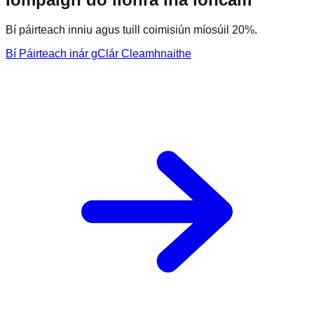
Bí páirteach inniu agus tuill coimisiún míosúil 20%.
Bí Páirteach inár gClár Cleamhnaithe