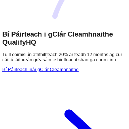
Bí Páirteach i gClár Cleamhnaithe
QualifyHQ
Tuill coimisiún athfhillteach 20% ar feadh 12 months ag cur
cáiliú láithreán gréasáin le hintleacht shaorga chun cinn
Bí Páirteach inár gClár Cleamhnaithe