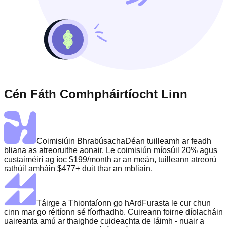
Cén Fáth Comhpháirtíocht Linn
Coimisiúin Bhrabúsacha
Déan tuilleamh ar feadh
bliana as atreoruithe aonair. Le coimisiún míosúil 20% agus
custaiméirí ag íoc $199/month ar an meán, tuilleann atreorú
rathúil amháin $477+ duit thar an mbliain.
Táirge a Thiontaíonn go hArd
Furasta le cur chun
cinn mar go réitíonn sé fíorfhadhb. Cuireann foirne díolacháin
uaireanta amú ar thaighde cuideachta de láimh - nuair a