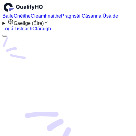
Baile
Gnéithe
Cleamhnaithe
Praghsáil
Cásanna Úsáide
Gaeilge (Éire)
Logáil isteach
Cláraigh