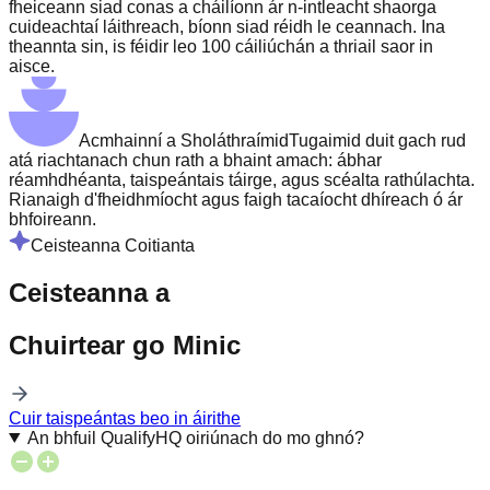
fheiceann siad conas a cháilíonn ár n-intleacht shaorga
cuideachtaí láithreach, bíonn siad réidh le ceannach. Ina
theannta sin, is féidir leo 100 cáiliúchán a thriail saor in
aisce.
Acmhainní a Sholáthraímid
Tugaimid duit gach rud
atá riachtanach chun rath a bhaint amach: ábhar
réamhdhéanta, taispeántais táirge, agus scéalta rathúlachta.
Rianaigh d'fheidhmíocht agus faigh tacaíocht dhíreach ó ár
bhfoireann.
Ceisteanna Coitianta
Ceisteanna a
Chuirtear go Minic
Cuir taispeántas beo in áirithe
An bhfuil QualifyHQ oiriúnach do mo ghnó?