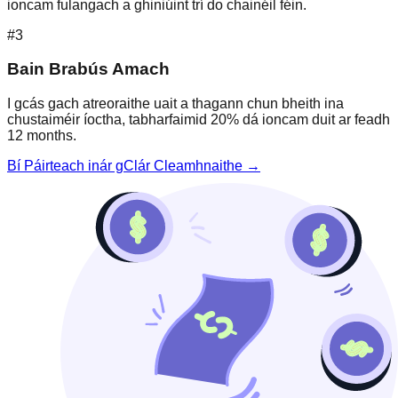
ioncam fulangach a ghiniúint trí do chainéil féin.
#3
Bain Brabús Amach
I gcás gach atreoraithe uait a thagann chun bheith ina
chustaiméir íoctha, tabharfaimid 20% dá ioncam duit ar feadh
12 months.
Bí Páirteach inár gClár Cleamhnaithe →