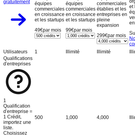
or
gratuitement
équipes
équipes
commerciales
et 
commerciales
commerciales
établies et les
éq
en croissance
en croissance
entreprises en
ve
et les startups
et les startups
pleine
en
expansion
49€
par mois
99€
par mois
Su
299€
par mois
No
co
Utilisateurs
1
Illimité
Illimité
Ill
Qualifications
d'entreprises
1
Qualification
d'entreprise =
1 Crédit,
500
1,000
4,000
Ill
importez une
liste.
Choisissez