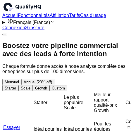
Accueil
Fonctionnalités
Affiliation
Tarifs
Cas d'usage
Français (France)
Connexion
S'inscrire
Boostez votre pipeline commercial
avec des leads à forte intention
Chaque formule donne accès à notre analyse complète des
entreprises sur plus de 100 dimensions.
Mensuel
Annuel (20% off)
Starter
Scale
Growth
Custom
Meilleur
Le plus
rapport
Starter
populaire
Cu
qualité-prix
Scale
Growth
Co
Pour les
le
Essayer
Idéal pour les
Idéal pour les
équipes