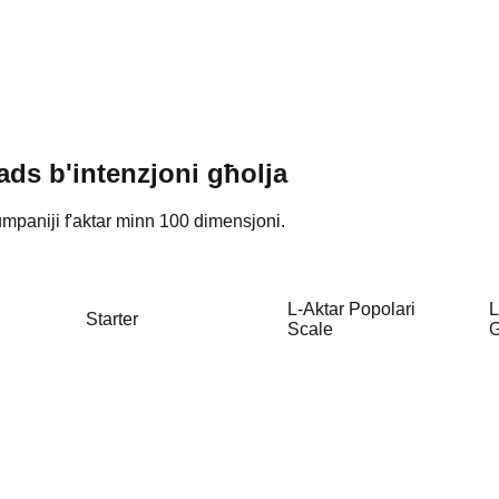
eads b'intenzjoni għolja
umpaniji f'aktar minn 100 dimensjoni.
L-Aktar Popolari
L
Starter
Scale
G