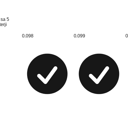
 sa 5
erji
0.098
0.099
0