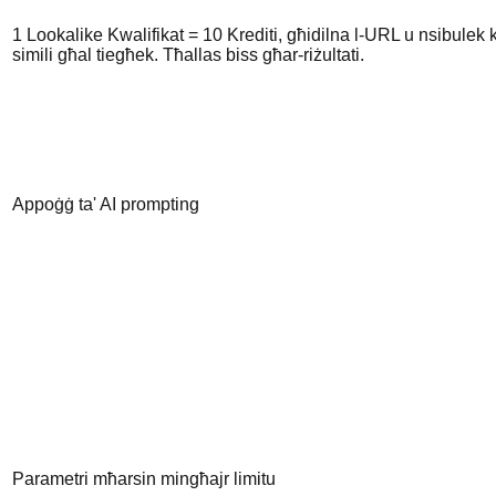
1 Lookalike Kwalifikat = 10 Krediti, għidilna l-URL u nsibulek
simili għal tiegħek. Tħallas biss għar-riżultati.
Appoġġ ta' AI prompting
Parametri mħarsin mingħajr limitu