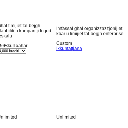
ħal timijiet tal-bejgħ
Imfassal għal organizzazzjonijiet
tabbiliti u kumpaniji li qed
kbar u timijiet tal-bejgħ enterprise
eskalu
Custom
99€
kull xahar
Ikkuntattjana
nlimited
Unlimited