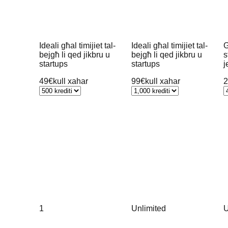
Ideali għal timijiet tal-
Ideali għal timijiet tal-
G
bejgħ li qed jikbru u
bejgħ li qed jikbru u
s
startups
startups
j
49€
kull xahar
99€
kull xahar
2
1
Unlimited
U