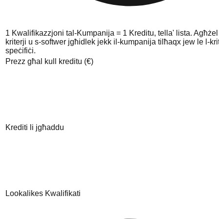
1 Kwalifikazzjoni tal-Kumpanija = 1 Kreditu, tella' lista. Agħżel
kriterji u s-softwer jgħidlek jekk il-kumpanija tilħaqx jew le l-krit
speċifiċi.
Prezz għal kull kreditu (€)
Krediti li jgħaddu
Lookalikes Kwalifikati