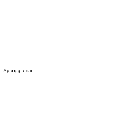
Appoġġ uman