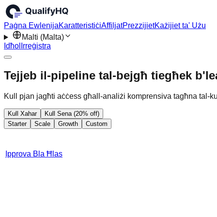
Paġna Ewlenija
Karatteristiċi
Affiljat
Prezzijiet
Każijiet ta' Użu
Malti (Malta)
Idħol
Irreġistra
Tejjeb il-pipeline tal-bejgħ tiegħek b'l
Kull pjan jagħti aċċess għall-analiżi komprensiva tagħna tal-k
Kull Xahar
Kull Sena (20% off)
Starter
Scale
Growth
Custom
Ipprova Bla Ħlas