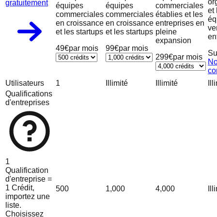
or
gratuitement
équipes
équipes
commerciales
et 
commerciales
commerciales
établies et les
éq
en croissance
en croissance
entreprises en
ve
et les startups
et les startups
pleine
en
expansion
49€
par mois
99€
par mois
Su
299€
par mois
No
co
Utilisateurs
1
Illimité
Illimité
Ill
Qualifications
d'entreprises
1
Qualification
d'entreprise =
1 Crédit,
500
1,000
4,000
Ill
importez une
liste.
Choisissez