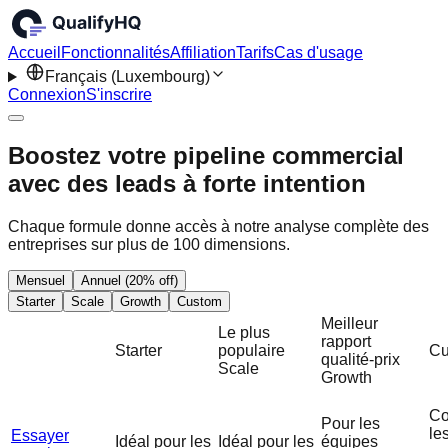
Accueil
Fonctionnalités
Affiliation
Tarifs
Cas d'usage
Français (Luxembourg)
Connexion
S'inscrire
Boostez votre pipeline commercial
avec des leads à forte intention
Chaque formule donne accès à notre analyse complète des
entreprises sur plus de 100 dimensions.
Mensuel
Annuel (20% off)
Starter
Scale
Growth
Custom
Meilleur
Le plus
rapport
Starter
populaire
Cu
qualité-prix
Scale
Growth
Co
Pour les
le
Essayer
Idéal pour les
Idéal pour les
équipes